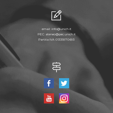
email:
info@unich.it
PEC:
ateneo@pec.unich.it
Partita IVA 01335970693