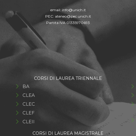
email:
info@unich.it
PEC:
ateneo@pec.unich.it
Partita IVA 01335970693
CORSI DI LAUREA TRIENNALE
BA
CLEA
CLEC
CLEF
CLEII
CORSI DI LAUREA MAGISTRALE