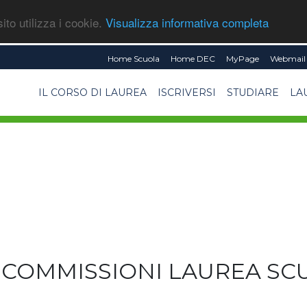
ito utilizza i cookie.
Visualizza informativa completa
Home Scuola
Home DEC
MyPage
Webmail 
IL CORSO DI LAUREA
ISCRIVERSI
STUDIARE
LA
COMMISSIONI LAUREA SC