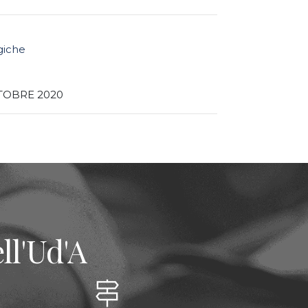
giche
TOBRE 2020
ll'Ud'A