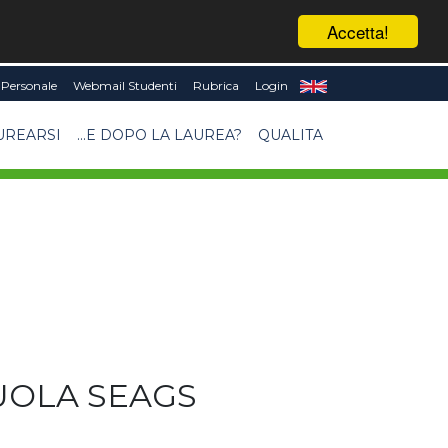
Accetta!
Personale
Webmail Studenti
Rubrica
Login
UREARSI
...E DOPO LA LAUREA?
QUALITA
UOLA SEAGS