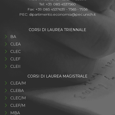
Tel: +39 085 4537560
Fax: +39 085 4537639 - 7565 - 7956
PEC:
dipartimento.economia@pec.unich.it
CORSI DI LAUREA TRIENNALE
BA
CLEA
CLEC
CLEF
CLEII
CORSI DI LAUREA MAGISTRALE
CLEA/M
CLEBA
CLEC/M
CLEF/M
MBA