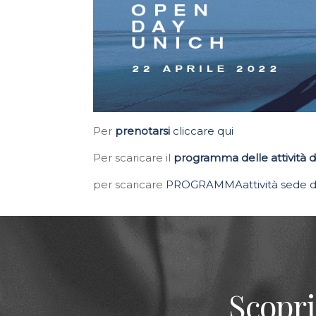
Per
prenotarsi
cliccare qui
Per scaricare il
programma delle attività d
per scaricare
PROGRAMMAattività sede di 
Scopri