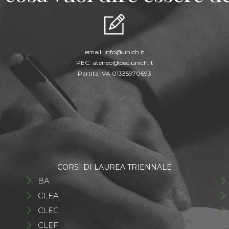
email:
info@unich.it
PEC:
ateneo@pec.unich.it
Partita IVA 01335970693
CORSI DI LAUREA TRIENNALE
BA
CLEA
CLEC
CLEF