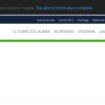
ito utilizza i cookie.
Visualizza informativa completa
Home Scuola
Home DEC
MyPage
Webmail 
IL CORSO DI LAUREA
ISCRIVERSI
STUDIARE
LA