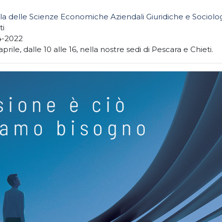
la delle Scienze Economiche Aziendali Giuridiche e Sociolo
ti
4-2022
 aprile, dalle 10 alle 16, nella nostre sedi di Pescara e Chieti.