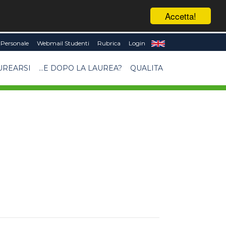
Accetta!
Personale
Webmail Studenti
Rubrica
Login
UREARSI
...E DOPO LA LAUREA?
QUALITA