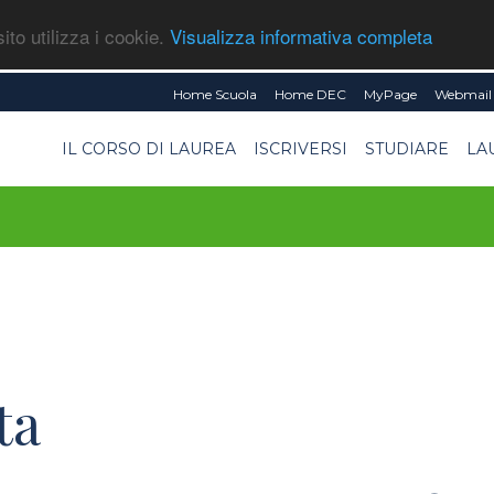
ito utilizza i cookie.
Visualizza informativa completa
Home Scuola
Home DEC
MyPage
Webmail 
IL CORSO DI LAUREA
ISCRIVERSI
STUDIARE
LA
ta