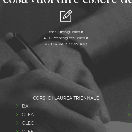
email:
info@unich.it
PEC:
ateneo@pec.unich.it
Partita IVA 01335970693
CORSI DI LAUREA TRIENNALE
BA
CLEA
CLEC
CLEF