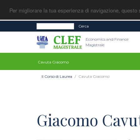
Per migliorare la tua esperienza di navigazione, questo s
Cerca
Economics and Finance
Magistrale
Cavuta Giacomo
Il Corso di Laurea
Cavuta Giacomo
Giacomo Cavu