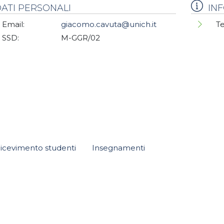
ATI PERSONALI
IN
Email:
giacomo.cavuta@unich.it
Te
SSD:
M-GGR/02
icevimento studenti
Insegnamenti