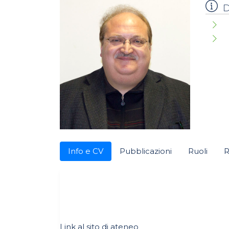
D
Info e CV
Pubblicazioni
Ruoli
R
Link al sito di ateneo