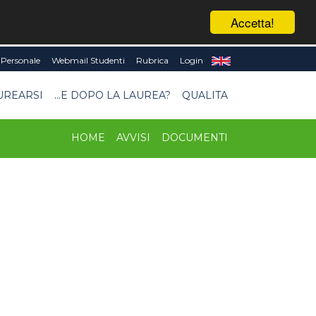
Accetta!
Personale
Webmail Studenti
Rubrica
Login
UREARSI
...E DOPO LA LAUREA?
QUALITA
HOME
AVVISI
DOCUMENTI