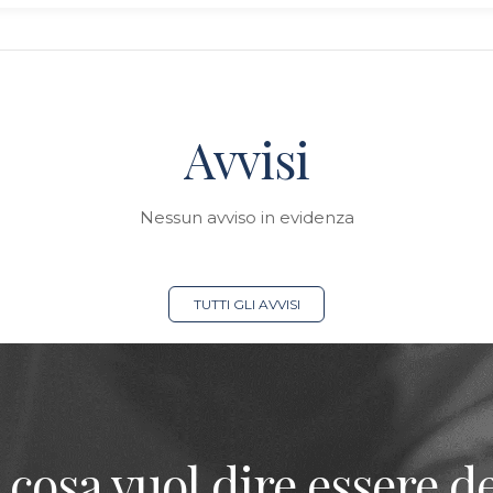
Avvisi
Nessun avviso in evidenza
TUTTI GLI AVVISI
 cosa vuol dire essere de