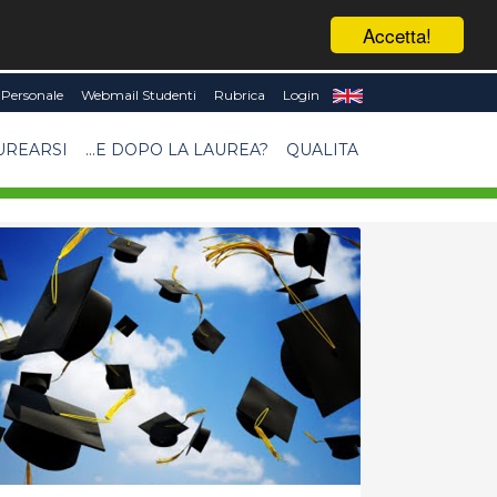
Accetta!
Personale
Webmail Studenti
Rubrica
Login
UREARSI
...E DOPO LA LAUREA?
QUALITA