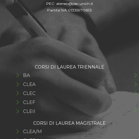
PEC:
ateneo@pec.unich.it
Partita IVA 01335970693
CORSI DI LAUREA TRIENNALE
BA
CLEA
CLEC
CLEF
CLEII
CORSI DI LAUREA MAGISTRALE
CLEA/M