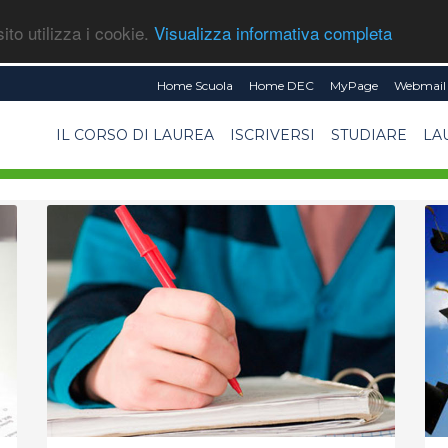
ito utilizza i cookie.
Visualizza informativa completa
Home Scuola
Home DEC
MyPage
Webmail 
IL CORSO DI LAUREA
ISCRIVERSI
STUDIARE
LA