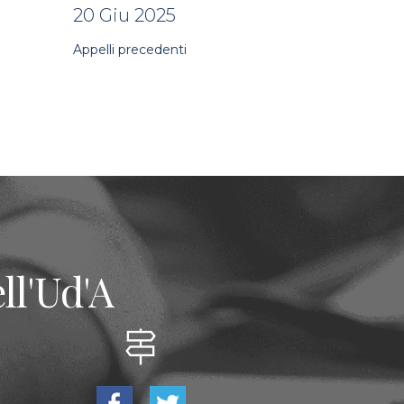
20 Giu 2025
Appelli precedenti
ll'Ud'A