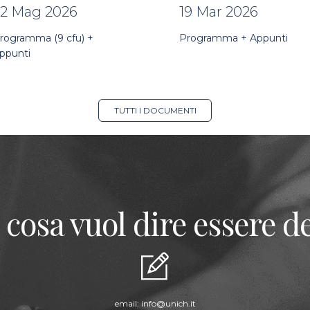
22 Mag 2026
19 Mar 2026
rogramma (9 cfu) +
Programma + Appunti
ppunti
TUTTI I DOCUMENTI
 cosa vuol dire essere de
email:
info@unich.it